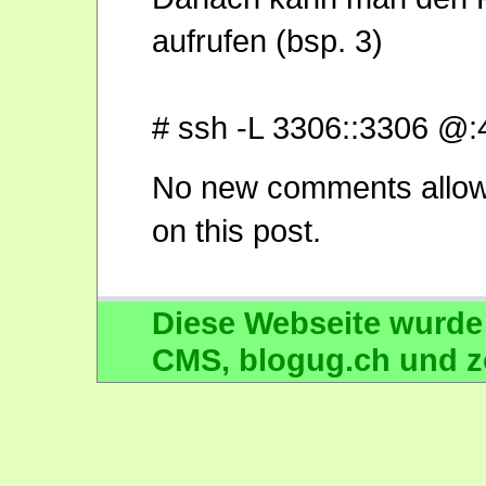
aufrufen (bsp. 3)
# ssh -L 3306::3306 @:
No new comments allo
on this post.
Diese Webseite wurde
CMS
,
blogug.ch
und
z