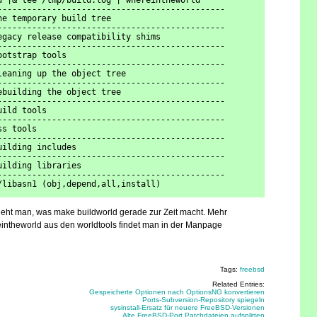
d |& tee /tmp/build.log | whereintheworld
----------------------------------------------
he temporary build tree                               
----------------------------------------------
egacy release compatibility shims                     
----------------------------------------------
ootstrap tools                                        
----------------------------------------------
leaning up the object tree                            
----------------------------------------------
ebuilding the object tree                             
----------------------------------------------
uild tools                                            
----------------------------------------------
ss tools                                              
----------------------------------------------
uilding includes                                      
----------------------------------------------
uilding libraries                                     
----------------------------------------------
/libasn1 (obj,depend,all,install) 
 sieht man, was make buildworld gerade zur Zeit macht. Mehr
intheworld aus den worldtools findet man in der Manpage
Tags:
freebsd
Related Entries:
Gespeicherte Optionen nach OptionsNG konvertieren
Ports-Subversion-Repository spiegeln
sysinstall-Ersatz für neuere FreeBSD-Versionen
Alte FreeBSD-Port Patchdateien aufsplitten