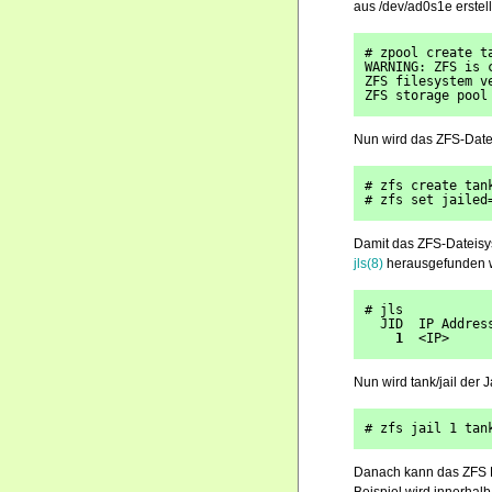
aus /dev/ad0s1e erstell
# zpool create t
WARNING: ZFS is 
ZFS filesystem v
ZFS storage pool
Nun wird das ZFS-Dateis
# zfs create tan
# zfs set jailed
Damit das ZFS-Dateisys
jls(8)
herausgefunden 
# jls
  JID  IP Addres
1
  <IP>     
Nun wird tank/jail der 
# zfs jail 1 tan
Danach kann das ZFS Da