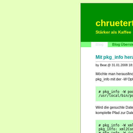
chrueter
Stärker als Kaffee
Blog
Blog Übersi
Mit pkg_info her
by Beat @ 31.01.2008 18
Möchte man herausfinde
pkg_info mit der
-W
Opt
# pkg_info -W po
/usr/local/bin/p
Wird die gesuchte Date
komplette Pfad zur Da
# pkg_info -W xm
pkg_info: xml2Co