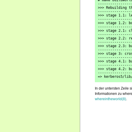
# make buildworl
----------------
>>> Rebuilding t
----------------
>>> stage 1.1: l
----------------
>>> stage 1.2: b
----------------
>>> stage 2.1: c
----------------
>>> stage 2.2: r
----------------
>>> stage 2.3: b
----------------
>>> stage 3: cro
----------------
>>> stage 4.1: b
----------------
>>> stage 4.2: b
----------------
=> kerberos5/lib
In der untersten Zeile
Informationen zu where
whereintheworld(8)
.