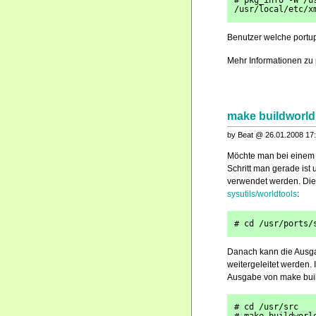
# pkg_info -W /u
/usr/local/etc/x
Benutzer welche portu
Mehr Informationen zu
make buildworld
by Beat @ 26.01.2008 17
Möchte man bei einem 
Schritt man gerade ist
verwendet werden. Die
sysutils/worldtools
:
# cd /usr/ports/
Danach kann die Ausga
weitergeleitet werden.
Ausgabe von make build
# cd /usr/src