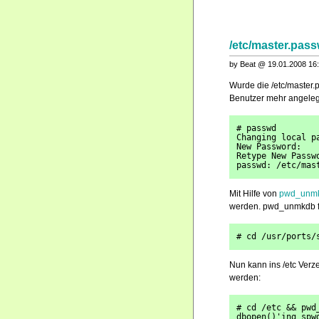
/etc/master.pass
by Beat @ 19.01.2008 16
Wurde die /etc/master.
Benutzer mehr angeleg
# passwd
Changing local p
New Password:
Retype New Passw
passwd: /etc/mas
Mit Hilfe von
pwd_unm
werden. pwd_unmkdb f
# cd /usr/ports/
Nun kann ins /etc Verz
werden:
# cd /etc && pwd
dbopen()'ing spw