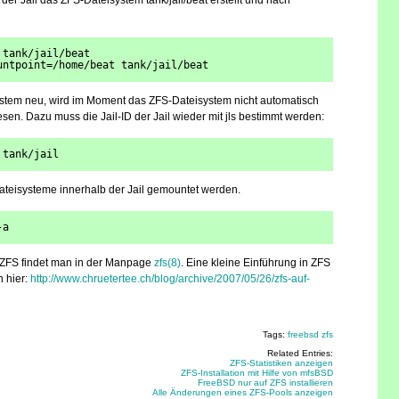
 der Jail das ZFS-Dateisystem tank/jail/beat erstellt und nach
 tank/jail/beat
untpoint=/home/beat tank/jail/beat
ystem neu, wird im Moment das ZFS-Dateisystem nicht automatisch
sen. Dazu muss die Jail-ID der Jail wieder mit jls bestimmt werden:
 tank/jail
teisysteme innerhalb der Jail gemountet werden.
-a
 ZFS findet man in der Manpage
zfs(8)
. Eine kleine Einführung in ZFS
 hier:
http://www.chruetertee.ch/blog/archive/2007/05/26/zfs-auf-
Tags:
freebsd
zfs
Related Entries:
ZFS-Statistiken anzeigen
ZFS-Installation mit Hilfe von mfsBSD
FreeBSD nur auf ZFS installieren
Alle Änderungen eines ZFS-Pools anzeigen