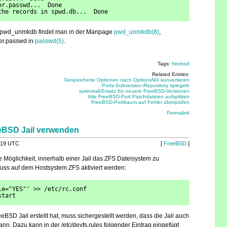
er.passwd...  Done
the records in spwd.db...  Done
u pwd_unmkdb findet man in der Manpage
pwd_unmkdb(8)
,
ter.passwd in
passwd(5)
.
Tags:
freebsd
Related Entries:
Gespeicherte Optionen nach OptionsNG konvertieren
Ports-Subversion-Repository spiegeln
sysinstall-Ersatz für neuere FreeBSD-Versionen
Alte FreeBSD-Port Patchdateien aufsplitten
FreeBSD-Portbaum auf Fehler überprüfen
Permalink
eeBSD Jail verwenden
:19 UTC
[
FreeBSD
]
e Möglichkeit, innerhalb einer Jail das ZFS Dateisystem zu
uss auf dem Hostsystem ZFS aktiviert werden:
le="YES"' >> /etc/rc.conf 
start
SD Jail erstellt hat, muss sichergestellt werden, dass die Jail auch
kann. Dazu kann in der /etc/devfs.rules folgender Eintrag eingefügt