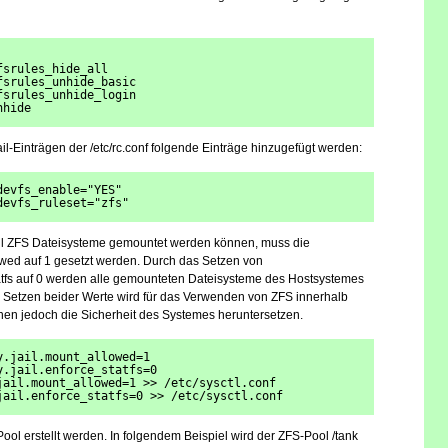
fsrules_hide_all
fsrules_unhide_basic
fsrules_unhide_login
nhide
l-Einträgen der /etc/rc.conf folgende Einträge hinzugefügt werden:
devfs_enable="YES"
devfs_ruleset="zfs"
ail ZFS Dateisysteme gemountet werden können, muss die
lowed auf 1 gesetzt werden. Durch das Setzen von
statfs auf 0 werden alle gemounteten Dateisysteme des Hostsystemes
Das Setzen beider Werte wird für das Verwenden von ZFS innerhalb
önnen jedoch die Sicherheit des Systemes heruntersetzen.
y.jail.mount_allowed=1
y.jail.enforce_statfs=0
jail.mount_allowed=1 >> /etc/sysctl.conf
jail.enforce_statfs=0 >> /etc/sysctl.conf 
ol erstellt werden. In folgendem Beispiel wird der ZFS-Pool /tank