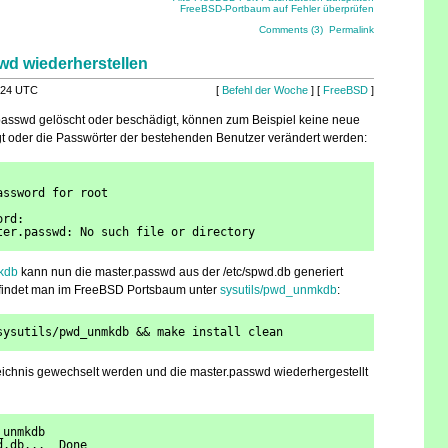
FreeBSD-Portbaum auf Fehler überprüfen
Comments (3)
Permalink
wd wiederherstellen
:24 UTC
[
Befehl der Woche
] [
FreeBSD
]
passwd gelöscht oder beschädigt, können zum Beispiel keine neue
t oder die Passwörter der bestehenden Benutzer verändert werden:
assword for root
ord:
ter.passwd: No such file or directory
kdb
kann nun die master.passwd aus der /etc/spwd.db generiert
indet man im FreeBSD Portsbaum unter
sysutils/pwd_unmkdb
:
sysutils/pwd_unmkdb && make install clean
eichnis gewechselt werden und die master.passwd wiederhergestellt
_unmkdb
d.db...  Done