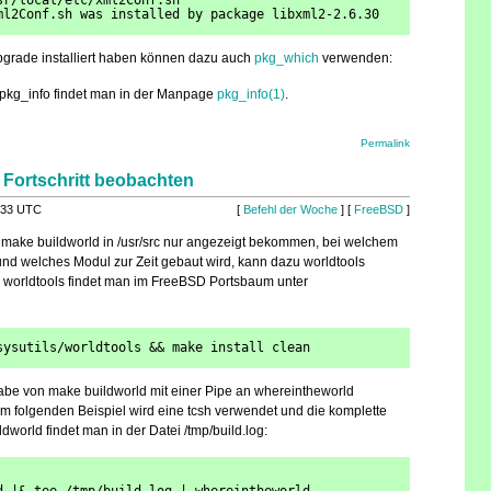
sr/local/etc/xml2Conf.sh
ml2Conf.sh was installed by package libxml2-2.6.30
pgrade installiert haben können dazu auch
pkg_which
verwenden:
 pkg_info findet man in der Manpage
pkg_info(1)
.
Permalink
 Fortschritt beobachten
:33 UTC
[
Befehl der Woche
] [
FreeBSD
]
make buildworld in /usr/src nur angezeigt bekommen, bei welchem
 und welches Modul zur Zeit gebaut wird, kann dazu worldtools
 worldtools findet man im FreeBSD Portsbaum unter
sysutils/worldtools && make install clean
be von make buildworld mit einer Pipe an whereintheworld
 Im folgenden Beispiel wird eine tcsh verwendet und die komplette
world findet man in der Datei /tmp/build.log: