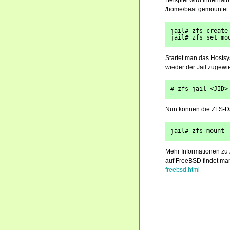
Beispiel wird innerhalb
/home/beat gemountet:
jail# zfs create
jail# zfs set mo
Startet man das Hosts
wieder der Jail zugewie
# zfs jail <JID>
Nun können die ZFS-Da
jail# zfs mount 
Mehr Informationen zu
auf FreeBSD findet man
freebsd.html