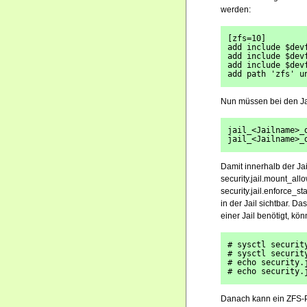
werden:
[zfs=10]
add include $dev
add include $dev
add include $dev
add path 'zfs' u
Nun müssen bei den Jai
jail_<Jailname>_
jail_<Jailname>_
Damit innerhalb der J
security.jail.mount_al
security.jail.enforce_
in der Jail sichtbar. 
einer Jail benötigt, k
# sysctl securit
# sysctl securit
# echo security.
# echo security.
Danach kann ein ZFS-Po