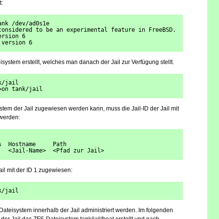
t:
ank /dev/ad0s1e
considered to be an experimental feature in FreeBSD.
ersion 6
 version 6
ystem erstellt, welches man danach der Jail zur Verfügung stellt.
k/jail
=on tank/jail
tem der Jail zugewiesen werden kann, muss die Jail-ID der Jail mit
werden:
s  Hostname     Path
   <Jail-Name>  <Pfad zur Jail>
Jail mit der ID 1 zugewiesen:
k/jail
teisystem innerhalb der Jail administriert werden. Im folgenden