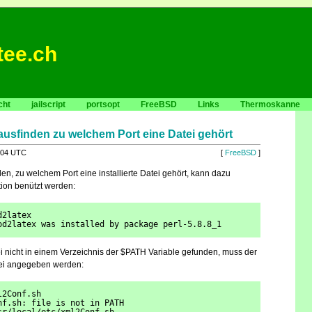
tee.ch
cht
jailscript
portsopt
FreeBSD
Links
Thermoskanne
ausfinden zu welchem Port eine Datei gehört
:04 UTC
[
FreeBSD
]
n, zu welchem Port eine installierte Datei gehört, kann dazu
ion benützt werden:
d2latex
od2latex was installed by package perl-5.8.8_1
i nicht in einem Verzeichnis der $PATH Variable gefunden, muss der
tei angegeben werden:
l2Conf.sh
nf.sh: file is not in PATH