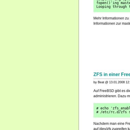
fopen()'ing mast
Looping through 
Mehr Informationen z
Informationen zur mas
ZFS in einer Fr
by Beat @ 13.01.2008 12
Auf FreeBSD gibt es di
administrieren. Dazu m
# echo 'zfs_enab
# /etc/rc.d/zfs 
Nachdem man eine FreeB
auf /dev/zfs zugreifen 