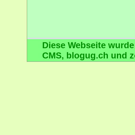
Diese Webseite wurde
CMS
,
blogug.ch
und
z