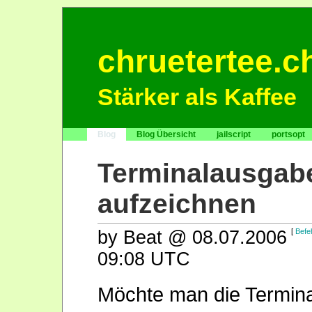
chruetertee.c
Stärker als Kaffee
Blog
Blog Übersicht
jailscript
portsopt
Terminalausgab
aufzeichnen
by Beat @ 08.07.2006
[
Befe
09:08 UTC
Möchte man die Termin